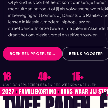
Of je kind nu voor het eerst komt dansen, je tiener
meer uitdaging zoekt of jij als volwassene weer lek
in beweging wilt komen: bij Dansstudio Maaike vind
lessen in klassiek, modern, hiphop, jazz en
streetdance. In onze twee ruime zalen in Assendelf
draait het om plezier, groei en zelfvertrouwen.
BOEK EEN PROEFLES
→
BEKIJK ROOSTER
16
40+
15+
JAAR DANSPLEZIER
LESSEN PER WEEK
DANSSTIJLEN
27
FAMILIEKORTING
DANS WAAR JIJ STRAALT
TWEE PADEN, 