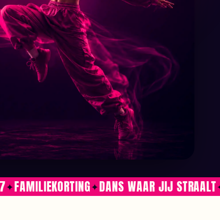
AMILIEKORTING
DANS WAAR JIJ STRAALT