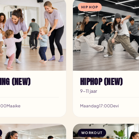
HIP HOP
ING (NEW)
HIPHOP (NEW)
9-11 jaar
:00
Maaike
Maandag
17:00
Devi
WORKOUT