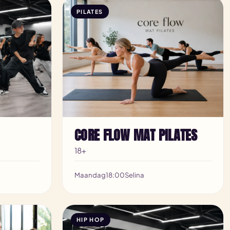
PILATES
CORE FLOW MAT PILATES
18+
Maandag
18:00
Selina
HIP HOP