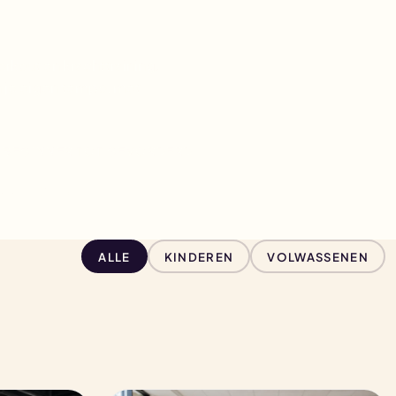
orkout en krachttraining.
n je eigen tempo, met
BEGINNER TOT GEVORDERD
 AANBOD
→
ALLE
KINDEREN
VOLWASSENEN