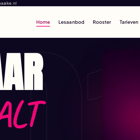
0
aaike.nl
Home
Lesaanbod
Rooster
Tarieven
AAR
ALT