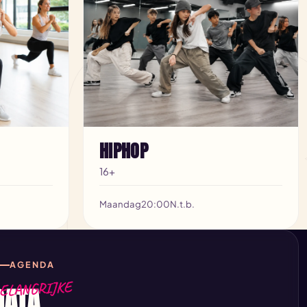
0
HIPHOP
16+
Maandag
20:00
N.t.b.
AGENDA
ELANGRIJKE
DATA