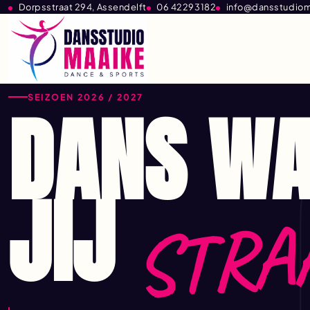
Dorpsstraat 294, Assendelft
06 42293182
info@dansstudiom
SEIZOEN 2026 / 2027
DANS W
JIJ
STRA