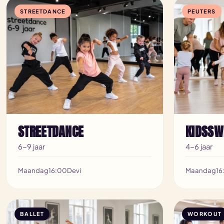
STREETDANCE
PEUTERS
STREETDANCE
KIDSSW
6-9 jaar
4-6 jaar
Maandag
16:00
Devi
Maandag
16
BALLET
WORKOUT