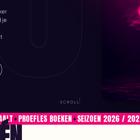
ker
 je
t
SCROLL
PROEFLES BOEKEN
SEIZOEN 2026 / 2027
F
ÉÉN