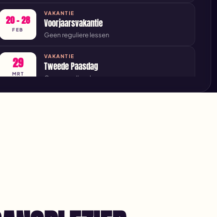
VAKANTIE
20 – 28
Voorjaarsvakantie
FEB
Geen reguliere lessen
VAKANTIE
29
Tweede Paasdag
MRT
Geen reguliere lessen
24
VAKANTIE
Meivakantie
APR
9
Geen reguliere lessen
MEI
VAKANTIE
17
Tweede Pinksterdag
MEI
Geen reguliere lessen
10
VAKANTIE
Zomervakantie
JUL
22
Geen reguliere lessen
AUG