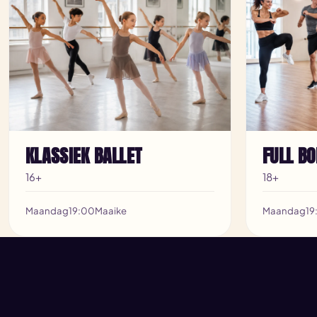
KLASSIEK BALLET
FULL B
16+
18+
Maandag
19:00
Maaike
Maandag
19