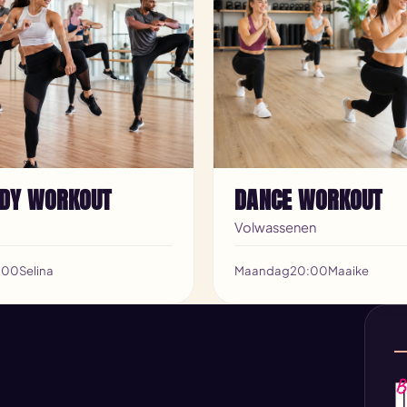
ODY WORKOUT
DANCE WORKOUT
Volwassenen
:00
Selina
Maandag
20:00
Maaike
B