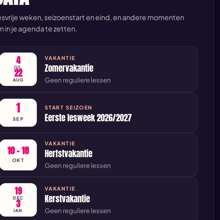
svrije weken, seizoenstart en eind, en andere momenten
 in je agenda te zetten.
4
VAKANTIE
Zomervakantie
JUL
22
Geen reguliere lessen
AUG
1
START SEIZOEN
Eerste lesweek 2026/2027
SEP
VAKANTIE
10 – 18
Herfstvakantie
OKT
Geen reguliere lessen
19
VAKANTIE
Kerstvakantie
DEC
3
Geen reguliere lessen
JAN