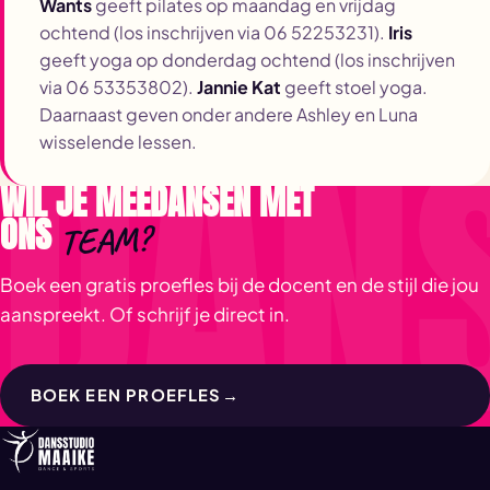
Wants
geeft pilates op maandag en vrijdag
ochtend (los inschrijven via 06 52253231).
Iris
geeft yoga op donderdag ochtend (los inschrijven
via 06 53353802).
Jannie Kat
geeft stoel yoga.
Daarnaast geven onder andere Ashley en Luna
wisselende lessen.
WIL JE MEEDANSEN MET
ONS
TEAM?
Boek een gratis proefles bij de docent en de stijl die jou
aanspreekt. Of schrijf je direct in.
BOEK EEN PROEFLES
→