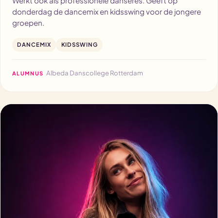
Werkt ook als professionele danseres. Geeft op
donderdag de dancemix en kidsswing voor de jongere
groepen.
DANCEMIX
KIDSSWING
Albeda Danscollege Rotterdam
ALUMNUS