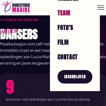
TEAM
ONZE DOCENTEN
FOTO'S
DANSERS
NEGEN
FILM
Maaike begon ooit zelf met één lokaal en twee spiegels.
Inmiddels staat er een team van dansers met
CONTACT
opleidingen aan Lucia Marthas en Albeda, professionele
ervaring en jaren lesgeven achter de kiezen.
TEA
INSCHRIJVEN
9
docenten, met opleidingen aan Lucia Marthas en Albeda