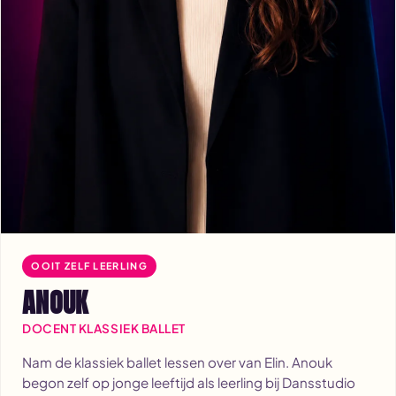
OOIT ZELF LEERLING
ANOUK
DOCENT KLASSIEK BALLET
Nam de klassiek ballet lessen over van Elin. Anouk
begon zelf op jonge leeftijd als leerling bij Dansstudio